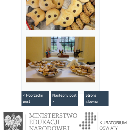
< Poprzedni
Następny post
Strona
post
>
główna