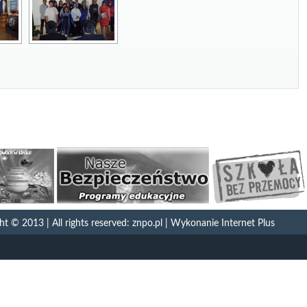
 © 2013 | All rights reserved: znpo.pl | Wykonanie
Internet Plus