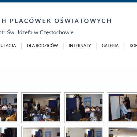
YCH PLACÓWEK OŚWIATOWYCH
tr Św. Józefa w Częstochowie
RUTACJA
DLA RODZICÓW
INTERNATY
GALERIA
KO
POKAZ SLAJDÓW