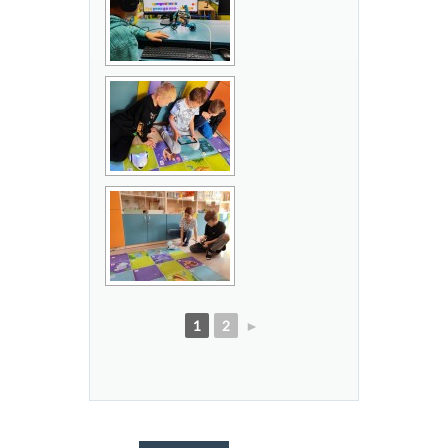
1
2
►