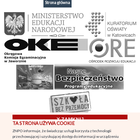
Strona główna
X
ZAMKNIJ
TA STRONA UŻYWA COOKIE
© 2026
Zespół Niepublicznych Placówek
Oświatowych | Copyright © 2013 | All
ZNPO informuje, że świadcząc usługi korzysta z technologii
przechowującej i uzyskującej dostęp do informacji w urządzeniu
rights reserved: znpo.pl | Wykonanie